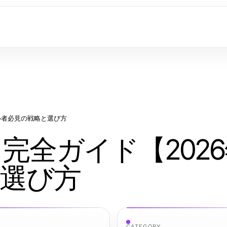
心者必見の戦略と選び方
完全ガイド【202
選び方
CATEGORY