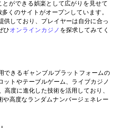
ことができる娯楽として広がりを見せて
数多くのサイトがオープンしています。
提供しており、プレイヤーは自分に合っ
ぜひ
オンラインカジノ
を探求してみてく
用できるギャンブルプラットフォームの
ロットやテーブルゲーム、ライブカジノ
、高度に進化した技術を活用しており、
術や高度なランダムナンバージェネレー