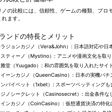
ジノの比較には、信頼性、ゲームの種類、プロ
まれます。
ランドの特長とメリット
ラジョンカジノ（Vera&John）:
日本語対応や日
スティーノ（Mystino）:
アニメや漫画文化を取り
雅堂（Yuugado）:
和の雰囲気を取り入れたサイ
イーンカジノ（QueenCasino）:
日本の実機パチ
ンバイベット（1xbet）:
スポーツベッティングも
ジノシークレット（Casinosecret）:
出金条件な
インカジノ（CoinCasino）:
仮想通貨決済の特化