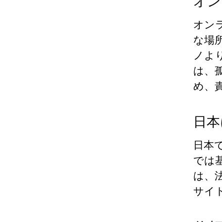
オン
オン
な場
ノよ
は、
め、
日本
日本
では
は、
サイ