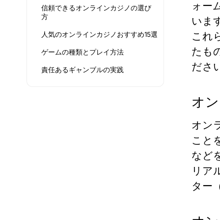
ォー
信頼できるオンラインカジノの選び
方
いま
これ
人気のオンラインカジノおすすめ15選
たも
ゲームの種類とプレイ方法
ださ
責任あるギャンブルの実践
オン
オン
こと
など
リア
ター