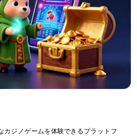
なカジノゲームを体験できるプラットフ