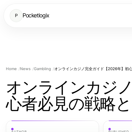
Pocketlogix
P
Home
News
Gambling
オンラインカジノ完全ガイド【2026年】初
オンラインカジノ
心者必見の戦略と
AUTHOR
PUBLISHED