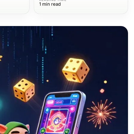
1
min read