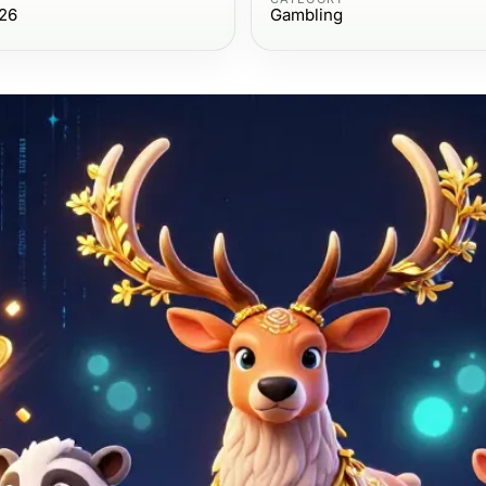
026
Gambling