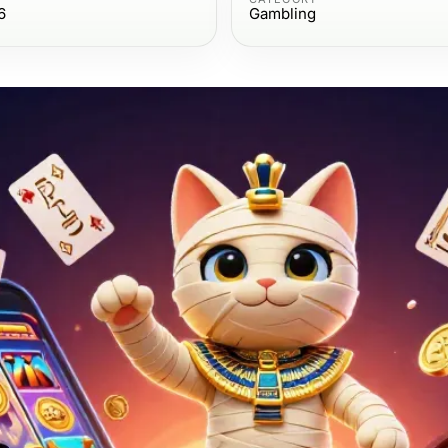
6
Gambling