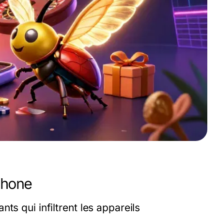
Phone
ts qui infiltrent les appareils