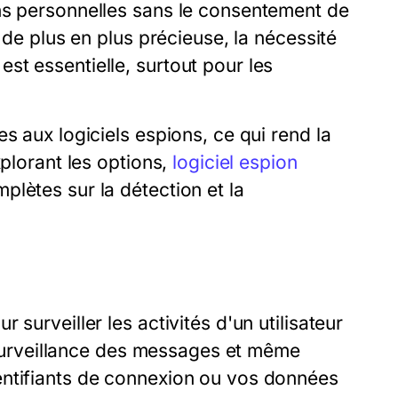
ns personnelles sans le consentement de
 de plus en plus précieuse, la nécessité
t essentielle, surtout pour les
s aux logiciels espions, ce qui rend la
xplorant les options,
logiciel espion
plètes sur la détection et la
surveiller les activités d'un utilisateur
a surveillance des messages et même
entifiants de connexion ou vos données