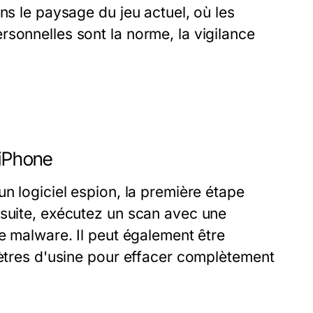
ns le paysage du jeu actuel, où les
sonnelles sont la norme, la vigilance
 iPhone
n logiciel espion, la première étape
nsuite, exécutez un scan avec une
le malware. Il peut également être
mètres d'usine pour effacer complètement