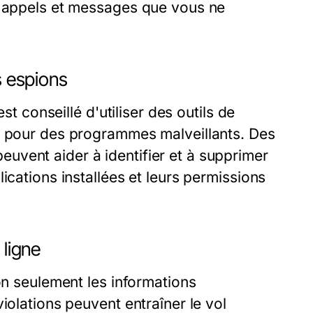
s appels et messages que vous ne
s espions
st conseillé d'utiliser des outils de
l pour des programmes malveillants. Des
vent aider à identifier et à supprimer
ications installées et leurs permissions
 ligne
on seulement les informations
iolations peuvent entraîner le vol