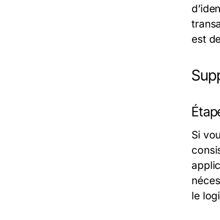
d’ide
trans
est d
Supp
Étape
Si vo
consi
appli
néces
le log