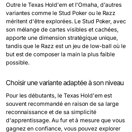
Outre le Texas Hold'em et l'Omaha, d'autres
variantes comme le Stud Poker ou le Razz
méritent d'être explorées. Le Stud Poker, avec
son mélange de cartes visibles et cachées,
apporte une dimension stratégique unique,
tandis que le Razz est un jeu de low-ball où le
but est de composer la main la plus faible
possible.
Choisir une variante adaptée à son niveau
Pour les débutants, le Texas Hold'em est
souvent recommandé en raison de sa large
reconnaissance et de sa simplicité
d'apprentissage. Au fur et à mesure que vous
gagnez en confiance, vous pouvez explorer