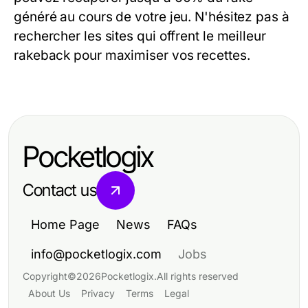
généré au cours de votre jeu. N'hésitez pas à
rechercher les sites qui offrent le meilleur
rakeback pour maximiser vos recettes.
Pocketlogix
Contact us
Home Page
News
FAQs
info@pocketlogix.com
Jobs
Copyright
©
2026
Pocketlogix
.
All rights reserved
About Us
Privacy
Terms
Legal