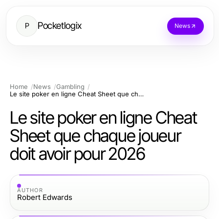
Pocketlogix
P
News
Home
News
Gambling
Le site poker en ligne Cheat Sheet que chaque joueur doit avoir pour 2026
Le site poker en ligne Cheat
Sheet que chaque joueur
doit avoir pour 2026
AUTHOR
Robert Edwards