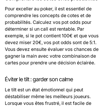
Pour exceller au poker, il est essentiel de
comprendre les concepts de cotes et de
probabilités. Calculez vos pot odds pour
déterminer si un call est rentable. Par
exemple, si le pot contient 100€ et que vous
devez miser 20€, vos pot odds sont de 5:1.
Vous devez ensuite évaluer vos chances de
gagner la main avec votre combinaison de
cartes pour prendre une décision éclairée.
Éviter le tilt : garder son calme
Le tilt est un état émotionnel qui peut
déstabiliser même les meilleurs joueurs.
Lorsque vous êtes frustré, il est facile de