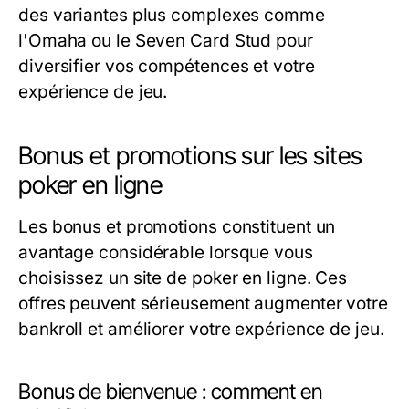
des variantes plus complexes comme
l'Omaha ou le Seven Card Stud pour
diversifier vos compétences et votre
expérience de jeu.
Bonus et promotions sur les sites
poker en ligne
Les bonus et promotions constituent un
avantage considérable lorsque vous
choisissez un site de poker en ligne. Ces
offres peuvent sérieusement augmenter votre
bankroll et améliorer votre expérience de jeu.
Bonus de bienvenue : comment en