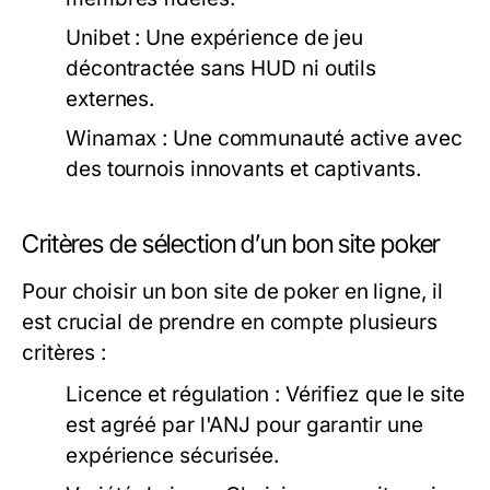
Unibet :
Une expérience de jeu
décontractée sans HUD ni outils
externes.
Winamax :
Une communauté active avec
des tournois innovants et captivants.
Critères de sélection d’un bon site poker
Pour choisir un bon site de poker en ligne, il
est crucial de prendre en compte plusieurs
critères :
Licence et régulation :
Vérifiez que le site
est agréé par l'ANJ pour garantir une
expérience sécurisée.