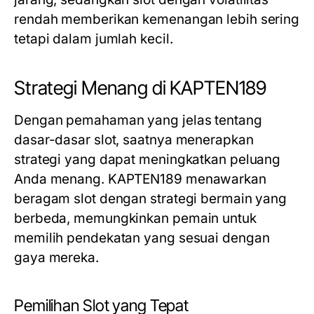
rendah memberikan kemenangan lebih sering
tetapi dalam jumlah kecil.
Strategi Menang di KAPTEN189
Dengan pemahaman yang jelas tentang
dasar-dasar slot, saatnya menerapkan
strategi yang dapat meningkatkan peluang
Anda menang. KAPTEN189 menawarkan
beragam slot dengan strategi bermain yang
berbeda, memungkinkan pemain untuk
memilih pendekatan yang sesuai dengan
gaya mereka.
Pemilihan Slot yang Tepat