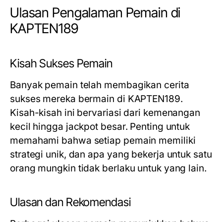
Ulasan Pengalaman Pemain di
KAPTEN189
Kisah Sukses Pemain
Banyak pemain telah membagikan cerita
sukses mereka bermain di KAPTEN189.
Kisah-kisah ini bervariasi dari kemenangan
kecil hingga jackpot besar. Penting untuk
memahami bahwa setiap pemain memiliki
strategi unik, dan apa yang bekerja untuk satu
orang mungkin tidak berlaku untuk yang lain.
Ulasan dan Rekomendasi