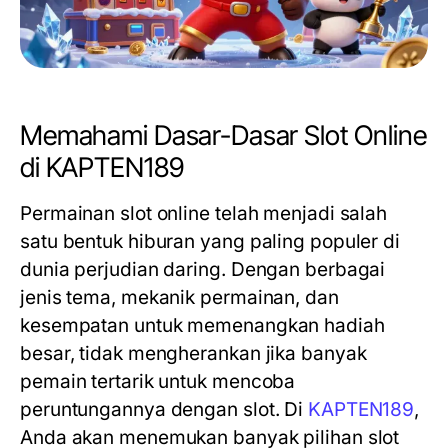
Memahami Dasar-Dasar Slot Online
di KAPTEN189
Permainan slot online telah menjadi salah
satu bentuk hiburan yang paling populer di
dunia perjudian daring. Dengan berbagai
jenis tema, mekanik permainan, dan
kesempatan untuk memenangkan hadiah
besar, tidak mengherankan jika banyak
pemain tertarik untuk mencoba
peruntungannya dengan slot. Di
KAPTEN189
,
Anda akan menemukan banyak pilihan slot