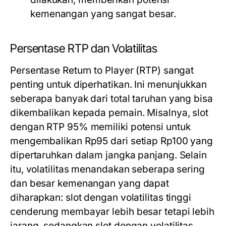
kemenangan yang sangat besar.
Persentase RTP dan Volatilitas
Persentase Return to Player (RTP) sangat
penting untuk diperhatikan. Ini menunjukkan
seberapa banyak dari total taruhan yang bisa
dikembalikan kepada pemain. Misalnya, slot
dengan RTP 95% memiliki potensi untuk
mengembalikan Rp95 dari setiap Rp100 yang
dipertaruhkan dalam jangka panjang. Selain
itu, volatilitas menandakan seberapa sering
dan besar kemenangan yang dapat
diharapkan: slot dengan volatilitas tinggi
cenderung membayar lebih besar tetapi lebih
jarang, sedangkan slot dengan volatilitas