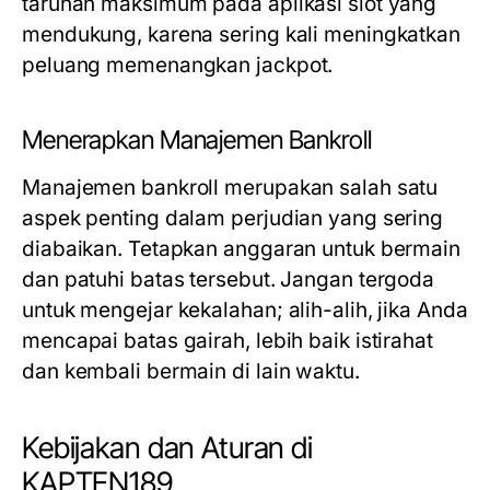
taruhan maksimum pada aplikasi slot yang
mendukung, karena sering kali meningkatkan
peluang memenangkan jackpot.
Menerapkan Manajemen Bankroll
Manajemen bankroll merupakan salah satu
aspek penting dalam perjudian yang sering
diabaikan. Tetapkan anggaran untuk bermain
dan patuhi batas tersebut. Jangan tergoda
untuk mengejar kekalahan; alih-alih, jika Anda
mencapai batas gairah, lebih baik istirahat
dan kembali bermain di lain waktu.
Kebijakan dan Aturan di
KAPTEN189