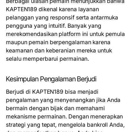
Berbagai ulasan pemain menunjukkan bahwa
KAPTEN189 dikenal karena layanan
pelanggan yang responsif serta antarmuka
pengguna yang intuitif. Banyak yang
merekomendasikan platform ini untuk pemula
maupun pemain berpengalaman karena
keamanan dan keberanian mereka untuk
selalu memperbarui permainan.
Kesimpulan Pengalaman Berjudi
Berjudi di KAPTEN189 bisa menjadi
pengalaman yang menyenangkan jika Anda
bermain dengan bijak dan memahami
mekanisme permainan. Dengan menerapkan
strategi yang tepat, mengelola bankroll Anda,