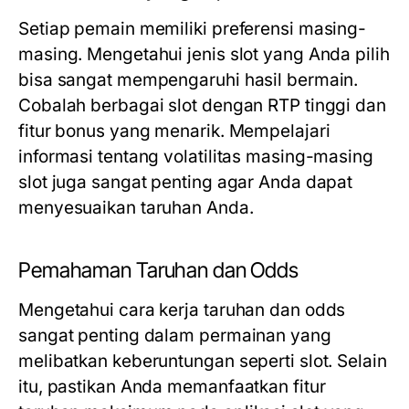
Setiap pemain memiliki preferensi masing-
masing. Mengetahui jenis slot yang Anda pilih
bisa sangat mempengaruhi hasil bermain.
Cobalah berbagai slot dengan RTP tinggi dan
fitur bonus yang menarik. Mempelajari
informasi tentang volatilitas masing-masing
slot juga sangat penting agar Anda dapat
menyesuaikan taruhan Anda.
Pemahaman Taruhan dan Odds
Mengetahui cara kerja taruhan dan odds
sangat penting dalam permainan yang
melibatkan keberuntungan seperti slot. Selain
itu, pastikan Anda memanfaatkan fitur