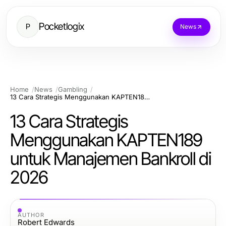
Pocketlogix
P
News
Home
News
Gambling
13 Cara Strategis Menggunakan KAPTEN189 untuk Manajemen Bankroll di 2026
13 Cara Strategis
Menggunakan KAPTEN189
untuk Manajemen Bankroll di
2026
AUTHOR
Robert Edwards