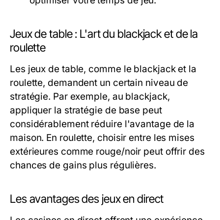
optimiser votre temps de jeu.
Jeux de table : L'art du blackjack et de la
roulette
Les jeux de table, comme le blackjack et la
roulette, demandent un certain niveau de
stratégie. Par exemple, au blackjack,
appliquer la
stratégie de base
peut
considérablement réduire l'avantage de la
maison. En roulette, choisir entre les mises
extérieures comme rouge/noir peut offrir des
chances de gains plus régulières.
Les avantages des jeux en direct