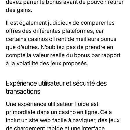
devez parier le bonus avant de pouvoir retirer
des gains.
Il est également judicieux de comparer les
offres des différentes plateformes, car
certains casinos offrent de meilleurs bonus
que d’autres. N’oubliez pas de prendre en
compte la valeur réelle du bonus par rapport
à la volatilité des jeux proposés.
Expérience utilisateur et sécurité des
transactions
Une expérience utilisateur fluide est
primordiale dans un casino en ligne. Cela
inclut un site web facile à naviguer, des jeux
de chargement rapide et une interface