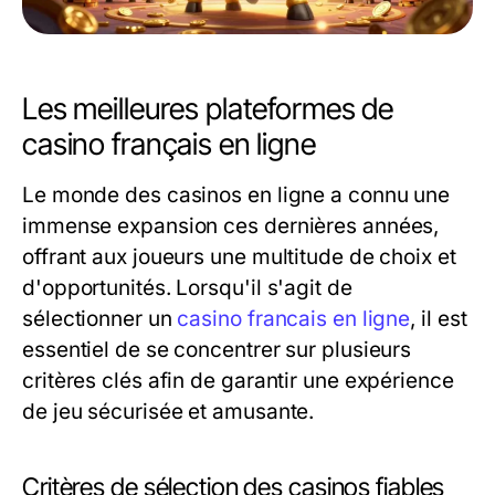
Les meilleures plateformes de
casino français en ligne
Le monde des casinos en ligne a connu une
immense expansion ces dernières années,
offrant aux joueurs une multitude de choix et
d'opportunités. Lorsqu'il s'agit de
sélectionner un
casino francais en ligne
, il est
essentiel de se concentrer sur plusieurs
critères clés afin de garantir une expérience
de jeu sécurisée et amusante.
Critères de sélection des casinos fiables