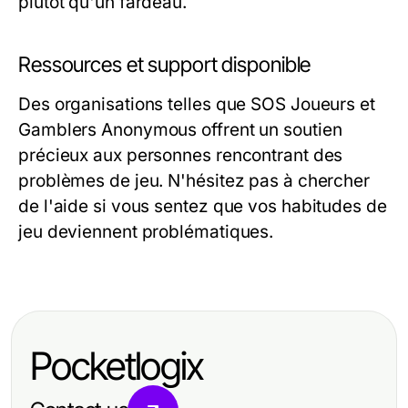
plutôt qu'un fardeau.
Ressources et support disponible
Des organisations telles que SOS Joueurs et
Gamblers Anonymous offrent un soutien
précieux aux personnes rencontrant des
problèmes de jeu. N'hésitez pas à chercher
de l'aide si vous sentez que vos habitudes de
jeu deviennent problématiques.
Pocketlogix