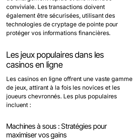
conviviale. Les transactions doivent
également être sécurisées, utilisant des
technologies de cryptage de pointe pour
protéger vos informations financières.
Les jeux populaires dans les
casinos en ligne
Les casinos en ligne offrent une vaste gamme
de jeux, attirant à la fois les novices et les
joueurs chevronnés. Les plus populaires
incluent :
Machines à sous : Stratégies pour
maximiser vos gains