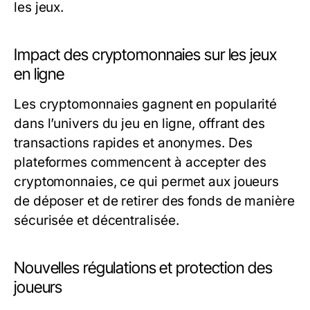
les jeux.
Impact des cryptomonnaies sur les jeux
en ligne
Les cryptomonnaies gagnent en popularité
dans l’univers du jeu en ligne, offrant des
transactions rapides et anonymes. Des
plateformes commencent à accepter des
cryptomonnaies, ce qui permet aux joueurs
de déposer et de retirer des fonds de manière
sécurisée et décentralisée.
Nouvelles régulations et protection des
joueurs