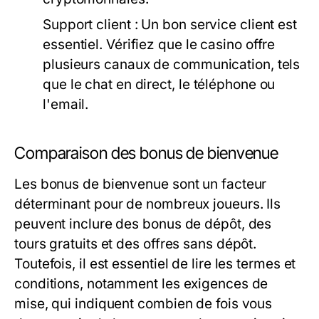
Support client :
Un bon service client est
essentiel. Vérifiez que le casino offre
plusieurs canaux de communication, tels
que le chat en direct, le téléphone ou
l'email.
Comparaison des bonus de bienvenue
Les bonus de bienvenue sont un facteur
déterminant pour de nombreux joueurs. Ils
peuvent inclure des bonus de dépôt, des
tours gratuits et des offres sans dépôt.
Toutefois, il est essentiel de lire les termes et
conditions, notamment les
exigences de
mise
, qui indiquent combien de fois vous