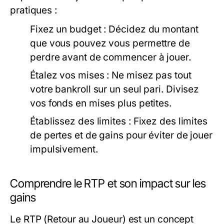
pratiques :
Fixez un budget :
Décidez du montant
que vous pouvez vous permettre de
perdre avant de commencer à jouer.
Étalez vos mises :
Ne misez pas tout
votre bankroll sur un seul pari. Divisez
vos fonds en mises plus petites.
Établissez des limites :
Fixez des limites
de pertes et de gains pour éviter de jouer
impulsivement.
Comprendre le RTP et son impact sur les
gains
Le RTP (Retour au Joueur) est un concept