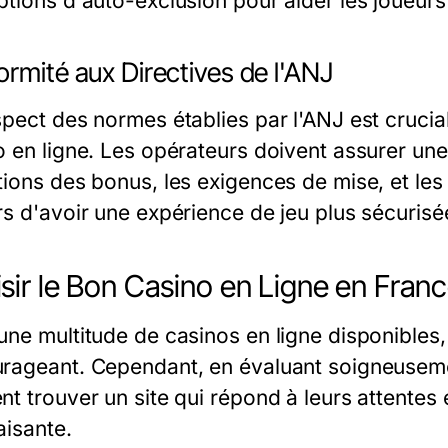
ptions d'auto-exclusion pour aider les joueurs 
rmité aux Directives de l'ANJ
spect des normes établies par l'ANJ est crucial
o en ligne. Les opérateurs doivent assurer un
tions des bonus, les exigences de mise, et les 
rs d'avoir une expérience de jeu plus sécurisé
sir le Bon Casino en Ligne en Fran
une multitude de casinos en ligne disponibles,
rageant. Cependant, en évaluant soigneusement
nt trouver un site qui répond à leurs attentes 
aisante.