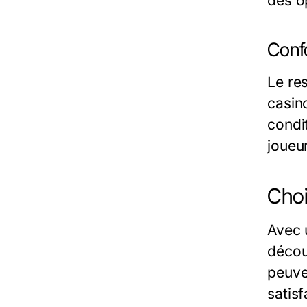
des o
Confo
Le re
casin
condi
joueu
Choi
Avec 
décou
peuve
satisf