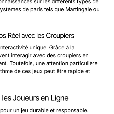
onnaissances sur les différents types de
 systèmes de paris tels que Martingale ou
ps Réel avec les Croupiers
nteractivité unique. Grâce à la
vent interagir avec des croupiers en
nt. Toutefois, une attention particulière
rythme de ces jeux peut être rapide et
 les Joueurs en Ligne
 pour un jeu durable et responsable.