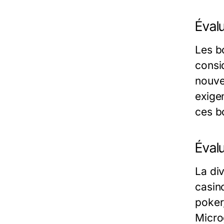
Éval
Les b
consi
nouvea
exigen
ces b
Évalu
La di
casin
poker,
Micro