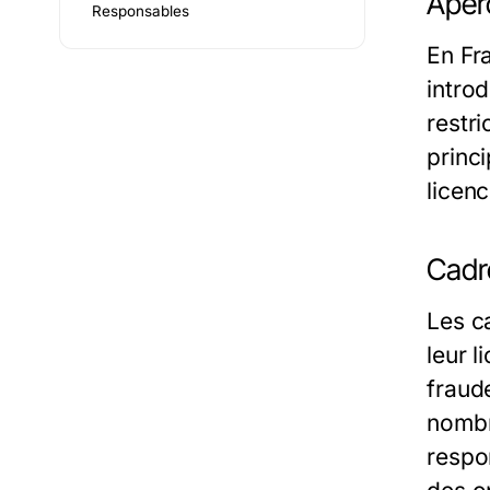
Aperç
Responsables
En Fra
intro
restri
princi
licen
Cadr
Les c
leur 
fraud
nombre
respon