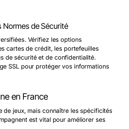
es Normes de Sécurité
rsifiées. Vérifiez les options
s cartes de crédit, les portefeuilles
de sécurité et de confidentialité.
tage SSL pour protéger vos informations
gne en France
 de jeux, mais connaître les spécificités
ompagnent est vital pour améliorer ses