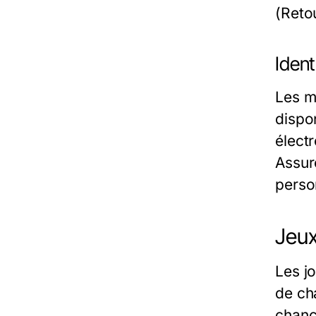
(Reto
Iden
Les m
dispon
élect
Assur
perso
Jeux
Les jo
de ch
chanc