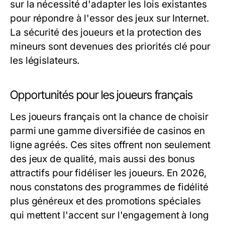
sur la nécessité d'adapter les lois existantes
pour répondre à l'essor des jeux sur Internet.
La sécurité des joueurs et la protection des
mineurs sont devenues des priorités clé pour
les législateurs.
Opportunités pour les joueurs français
Les joueurs français ont la chance de choisir
parmi une gamme diversifiée de casinos en
ligne agréés. Ces sites offrent non seulement
des jeux de qualité, mais aussi des bonus
attractifs pour fidéliser les joueurs. En 2026,
nous constatons des programmes de fidélité
plus généreux et des promotions spéciales
qui mettent l'accent sur l'engagement à long