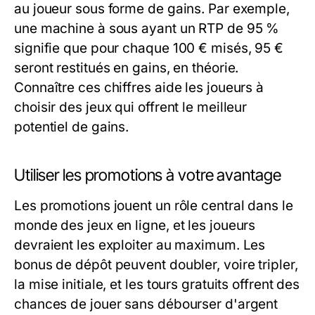
au joueur sous forme de gains. Par exemple,
une machine à sous ayant un RTP de 95 %
signifie que pour chaque 100 € misés, 95 €
seront restitués en gains, en théorie.
Connaître ces chiffres aide les joueurs à
choisir des jeux qui offrent le meilleur
potentiel de gains.
Utiliser les promotions à votre avantage
Les promotions jouent un rôle central dans le
monde des jeux en ligne, et les joueurs
devraient les exploiter au maximum. Les
bonus de dépôt peuvent doubler, voire tripler,
la mise initiale, et les tours gratuits offrent des
chances de jouer sans débourser d'argent