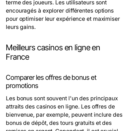
terme des joueurs. Les utilisateurs sont
encouragés à explorer différentes options
pour optimiser leur expérience et maximiser
leurs gains.
Meilleurs casinos en ligne en
France
Comparer les offres de bonus et
promotions
Les bonus sont souvent l'un des principaux
attraits des casinos en ligne. Les offres de
bienvenue, par exemple, peuvent inclure des
bonus de dépôt, des tours gratuits et des