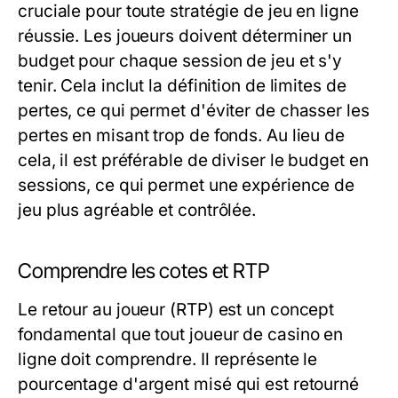
cruciale pour toute stratégie de jeu en ligne
réussie. Les joueurs doivent déterminer un
budget pour chaque session de jeu et s'y
tenir. Cela inclut la définition de limites de
pertes, ce qui permet d'éviter de chasser les
pertes en misant trop de fonds. Au lieu de
cela, il est préférable de diviser le budget en
sessions, ce qui permet une expérience de
jeu plus agréable et contrôlée.
Comprendre les cotes et RTP
Le retour au joueur (RTP) est un concept
fondamental que tout joueur de casino en
ligne doit comprendre. Il représente le
pourcentage d'argent misé qui est retourné