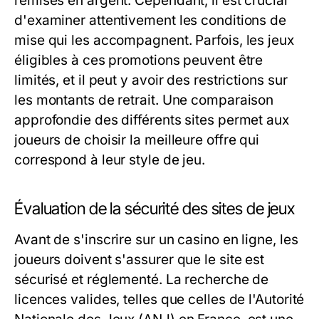
remises en argent. Cependant, il est crucial
d'examiner attentivement les conditions de
mise qui les accompagnent. Parfois, les jeux
éligibles à ces promotions peuvent être
limités, et il peut y avoir des restrictions sur
les montants de retrait. Une comparaison
approfondie des différents sites permet aux
joueurs de choisir la meilleure offre qui
correspond à leur style de jeu.
Évaluation de la sécurité des sites de jeux
Avant de s'inscrire sur un casino en ligne, les
joueurs doivent s'assurer que le site est
sécurisé et réglementé. La recherche de
licences valides, telles que celles de l'Autorité