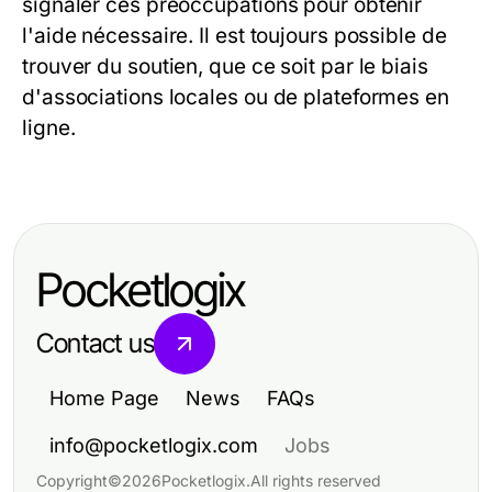
signaler ces préoccupations pour obtenir
l'aide nécessaire. Il est toujours possible de
trouver du soutien, que ce soit par le biais
d'associations locales ou de plateformes en
ligne.
Pocketlogix
Contact us
Home Page
News
FAQs
info@pocketlogix.com
Jobs
Copyright
©
2026
Pocketlogix
.
All rights reserved