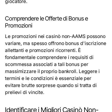
giocatore.
Comprendere le Offerte di Bonus e
Promozioni
Le promozioni nei casinò non-AAMS possono
variare, ma spesso offrono bonus d'iscrizione
allettanti e promozioni ricorrenti. È
fondamentale comprendere i requisiti di
scommessa associati a tali bonus per
massimizzare il proprio bankroll. Leggere i
termini e le condizioni è essenziale per
evitare brutte sorprese quando si tratta di
prelievi di vincite.
Identificare i Migliori Casinò Non-