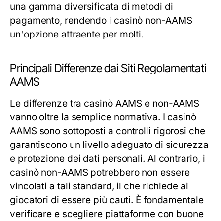
una gamma diversificata di metodi di
pagamento, rendendo i casinò non-AAMS
un'opzione attraente per molti.
Principali Differenze dai Siti Regolamentati
AAMS
Le differenze tra casinò AAMS e non-AAMS
vanno oltre la semplice normativa. I casinò
AAMS sono sottoposti a controlli rigorosi che
garantiscono un livello adeguato di sicurezza
e protezione dei dati personali. Al contrario, i
casinò non-AAMS potrebbero non essere
vincolati a tali standard, il che richiede ai
giocatori di essere più cauti. È fondamentale
verificare e scegliere piattaforme con buone