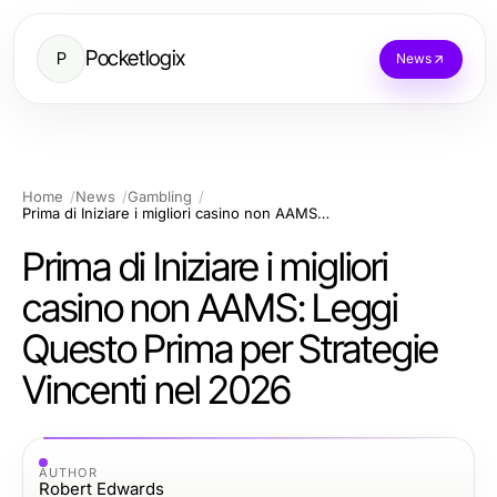
Pocketlogix
P
News
Home
News
Gambling
Prima di Iniziare i migliori casino non AAMS: Leggi Questo Prima per Strategie Vincenti nel 2026
Prima di Iniziare i migliori
casino non AAMS: Leggi
Questo Prima per Strategie
Vincenti nel 2026
AUTHOR
Robert Edwards