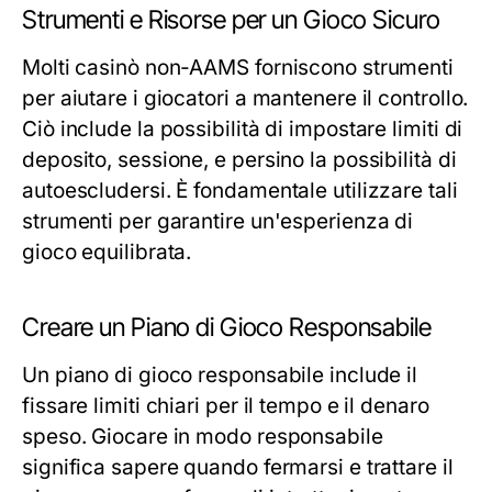
Strumenti e Risorse per un Gioco Sicuro
Molti casinò non-AAMS forniscono strumenti
per aiutare i giocatori a mantenere il controllo.
Ciò include la possibilità di impostare limiti di
deposito, sessione, e persino la possibilità di
autoescludersi. È fondamentale utilizzare tali
strumenti per garantire un'esperienza di
gioco equilibrata.
Creare un Piano di Gioco Responsabile
Un piano di gioco responsabile include il
fissare limiti chiari per il tempo e il denaro
speso. Giocare in modo responsabile
significa sapere quando fermarsi e trattare il