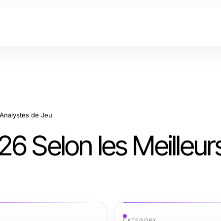
 Analystes de Jeu
6 Selon les Meilleur
CATEGORY