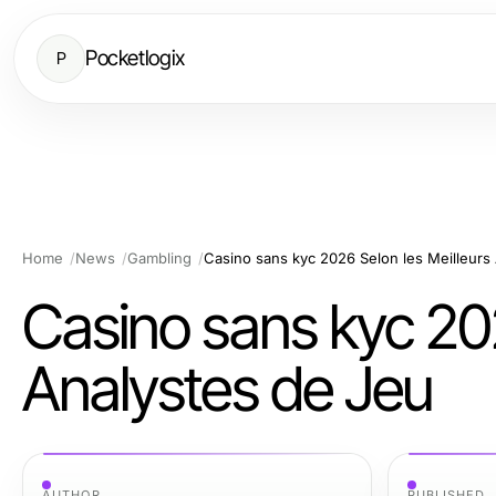
Pocketlogix
P
Home
News
Gambling
Casino sans kyc 2026 Selon les Meilleurs
Casino sans kyc 202
Analystes de Jeu
AUTHOR
PUBLISHED