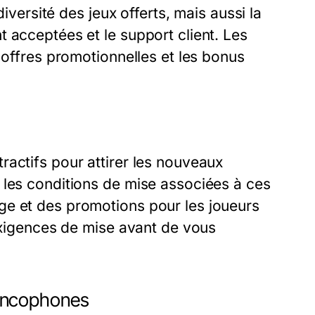
diversité des jeux offerts, mais aussi la
 acceptées et le support client. Les
 offres promotionnelles et les bonus
actifs pour attirer les nouveaux
 les conditions de mise associées à ces
ge et des promotions pour les joueurs
 exigences de mise avant de vous
ancophones