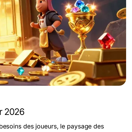
ur 2026
 besoins des joueurs, le paysage des