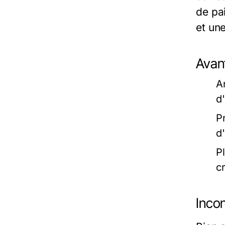
de pa
et une
Avan
A
d
P
d
P
c
Incon