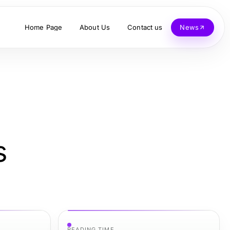
Home Page
About Us
Contact us
News
s
READING TIME