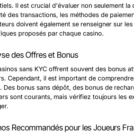
iels. Il est crucial d'évaluer non seulement la 
ité des transactions, les méthodes de paiement
sateurs doivent également se renseigner sur les
fiques proposés par chaque casino.
yse des Offres et Bonus
asinos sans KYC offrent souvent des bonus attr
rs. Cependant, il est important de comprendre
s. Des bonus sans dépôt, des bonus de rechar
iers sont courants, mais vérifiez toujours les
er.
nos Recommandés pour les Joueurs Fr