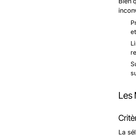
Bien 
incon
P
e
Li
re
Su
su
Les 
Critè
La sé