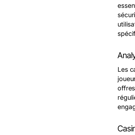
essent
sécur
utili
spéci
Anal
Les c
joueu
offre
régul
engag
Casi