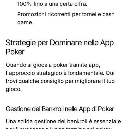
100% fino a una certa cifra.
Promozioni ricorrenti per tornei e cash
game.
Strategie per Dominare nelle App
Poker
Quando si gioca a poker tramite app,
l'approccio strategico è fondamentale. Qui
trovi qualche consiglio per migliorare il tuo
gioco.
Gestione del Bankroll nelle App di Poker
Una solida gestione del bankroll è essenziale