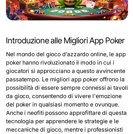
Introduzione alle Migliori App Poker
Nel mondo del gioco d’azzardo online, le app
poker hanno rivoluzionato il modo in cui i
giocatori si approcciano a questo avvincente
passatempo. Le migliori app poker offrono la
possibilità di essere sempre connessi ai tavoli
da gioco, consentendo di vivere l'emozione
del poker in qualsiasi momento e ovunque.
Anche i neofiti possono approfittare di questa
tecnologia per apprendere le strategie e le
meccaniche di gioco, mentre i professionisti