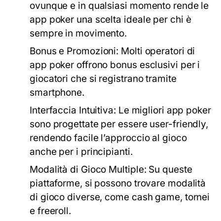
ovunque e in qualsiasi momento rende le
app poker una scelta ideale per chi è
sempre in movimento.
Bonus e Promozioni:
Molti operatori di
app poker offrono bonus esclusivi per i
giocatori che si registrano tramite
smartphone.
Interfaccia Intuitiva:
Le migliori app poker
sono progettate per essere user-friendly,
rendendo facile l’approccio al gioco
anche per i principianti.
Modalità di Gioco Multiple:
Su queste
piattaforme, si possono trovare modalità
di gioco diverse, come cash game, tornei
e freeroll.