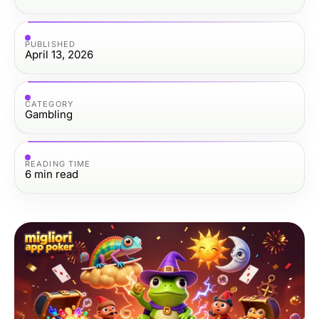
PUBLISHED
April 13, 2026
CATEGORY
Gambling
READING TIME
6
min read