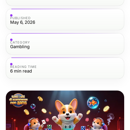
PUBLISHED
May 6, 2026
CATEGORY
Gambling
READING TIME
6
min read