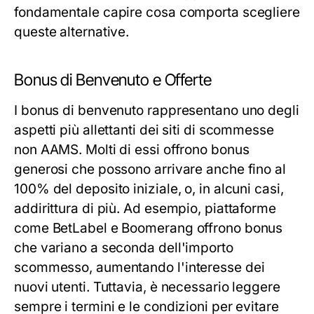
fondamentale capire cosa comporta scegliere
queste alternative.
Bonus di Benvenuto e Offerte
I bonus di benvenuto rappresentano uno degli
aspetti più allettanti dei siti di scommesse
non AAMS. Molti di essi offrono bonus
generosi che possono arrivare anche fino al
100% del deposito iniziale, o, in alcuni casi,
addirittura di più. Ad esempio, piattaforme
come BetLabel e Boomerang offrono bonus
che variano a seconda dell'importo
scommesso, aumentando l'interesse dei
nuovi utenti. Tuttavia, è necessario leggere
sempre i termini e le condizioni per evitare