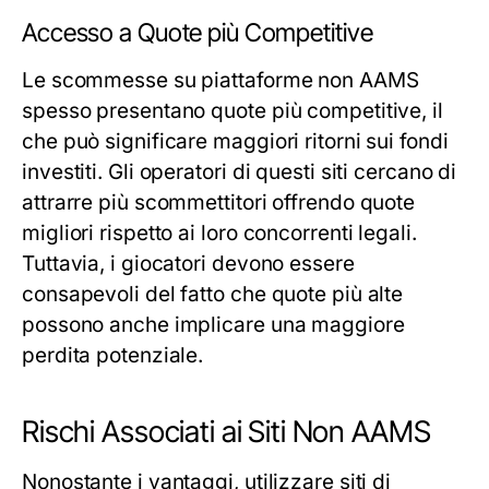
Accesso a Quote più Competitive
Le scommesse su piattaforme non AAMS
spesso presentano quote più competitive, il
che può significare maggiori ritorni sui fondi
investiti. Gli operatori di questi siti cercano di
attrarre più scommettitori offrendo quote
migliori rispetto ai loro concorrenti legali.
Tuttavia, i giocatori devono essere
consapevoli del fatto che quote più alte
possono anche implicare una maggiore
perdita potenziale.
Rischi Associati ai Siti Non AAMS
Nonostante i vantaggi, utilizzare siti di