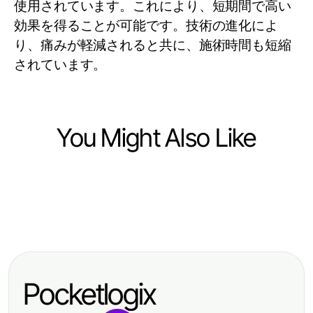
使用されています。これにより、短期間で高い
効果を得ることが可能です。技術の進化によ
り、痛みが軽減されると共に、施術時間も短縮
されています。
You Might Also Like
Health
Health
slot7000 Pulse Check: Is It Still
Health
Why Should Patients Care About
Viable in 2026 for Digital Health?
3 Secrets About BPC 157 Side
Boyun fıtığı ameliyatı in 2026?
Effects That Experts Won't Tell You
Pocketlogix
in 2026