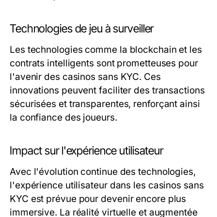
Technologies de jeu à surveiller
Les technologies comme la blockchain et les
contrats intelligents sont prometteuses pour
l'avenir des casinos sans KYC. Ces
innovations peuvent faciliter des transactions
sécurisées et transparentes, renforçant ainsi
la confiance des joueurs.
Impact sur l'expérience utilisateur
Avec l'évolution continue des technologies,
l'expérience utilisateur dans les casinos sans
KYC est prévue pour devenir encore plus
immersive. La réalité virtuelle et augmentée