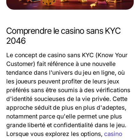
Comprendre le casino sans KYC
2046
Le concept de
casino sans KYC
(Know Your
Customer) fait référence à une nouvelle
tendance dans l'univers du jeu en ligne, où
les joueurs peuvent profiter de leurs jeux
préférés sans être soumis à des vérifications
d'identité soucieuses de la vie privée. Cette
approche séduit de plus en plus d'adeptes,
notamment parce qu'elle permet une plus
grande liberté et confidentialité dans le jeu.
Lorsque vous explorez les options,
casino