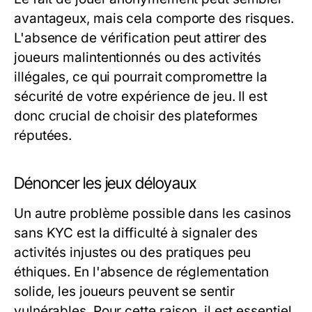
avantageux, mais cela comporte des risques.
L'absence de vérification peut attirer des
joueurs malintentionnés ou des activités
illégales, ce qui pourrait compromettre la
sécurité de votre expérience de jeu. Il est
donc crucial de choisir des plateformes
réputées.
Dénoncer les jeux déloyaux
Un autre problème possible dans les casinos
sans KYC est la difficulté à signaler des
activités injustes ou des pratiques peu
éthiques. En l'absence de réglementation
solide, les joueurs peuvent se sentir
vulnérables. Pour cette raison, il est essentiel