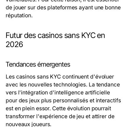
de jouer sur des plateformes ayant une bonne
réputation.
Futur des casinos sans KYC en
2026
Tendances émergentes
Les casinos sans KYC continuent d'évoluer
avec les nouvelles technologies. La tendance
vers l'intégration d'intelligence artificielle
pour des jeux plus personnalisés et interactifs
est en plein essor. Cette évolution pourrait
transformer l'expérience de jeu et attirer de
nouveaux joueurs.