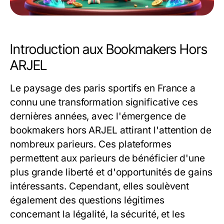
Introduction aux Bookmakers Hors
ARJEL
Le paysage des paris sportifs en France a
connu une transformation significative ces
dernières années, avec l'émergence de
bookmakers hors ARJEL attirant l'attention de
nombreux parieurs. Ces plateformes
permettent aux parieurs de bénéficier d'une
plus grande liberté et d'opportunités de gains
intéressants. Cependant, elles soulèvent
également des questions légitimes
concernant la légalité, la sécurité, et les