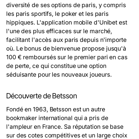
diversité de ses options de paris, y compris
les paris sportifs, le poker et les paris
hippiques. L'application mobile d'Unibet est
l'une des plus efficaces sur le marché,
facilitant l'accès aux paris depuis n'importe
où. Le bonus de bienvenue propose jusqu'à
100 € remboursés sur le premier pari en cas
de perte, ce qui constitue une option
séduisante pour les nouveaux joueurs.
Découverte de Betsson
Fondé en 1963, Betsson est un autre
bookmaker international qui a pris de
l'ampleur en France. Sa réputation se base
sur des cotes compétitives et un large choix