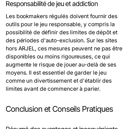
Responsabilité de jeu et addiction
Les bookmakers régulés doivent fournir des
outils pour le jeu responsable, y compris la
possibilité de définir des limites de dépôt et
des périodes d'auto-exclusion. Sur les sites
hors ARJEL, ces mesures peuvent ne pas être
disponibles ou moins rigoureuses, ce qui
augmente le risque de jouer au-delà de ses
moyens. Il est essentiel de garder le jeu
comme un divertissement et d'établir des
limites avant de commencer à parier.
Conclusion et Conseils Pratiques