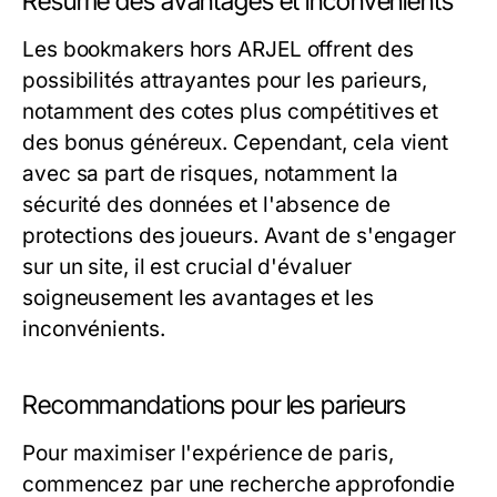
Résumé des avantages et inconvénients
Les bookmakers hors ARJEL offrent des
possibilités attrayantes pour les parieurs,
notamment des cotes plus compétitives et
des bonus généreux. Cependant, cela vient
avec sa part de risques, notamment la
sécurité des données et l'absence de
protections des joueurs. Avant de s'engager
sur un site, il est crucial d'évaluer
soigneusement les avantages et les
inconvénients.
Recommandations pour les parieurs
Pour maximiser l'expérience de paris,
commencez par une recherche approfondie