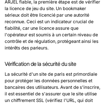
ARJEL fiable, la première étape est de vérifier
la licence de jeu du site. Un bookmaker
sérieux doit être licencié par une autorité
reconnue. Ceci est un indicateur crucial de
fiabilité, car une licence assure que
l'opérateur est soumis à un certain niveau de
contrôle et de régulation, protégeant ainsi les
intérêts des parieurs.
Vérification de la sécurité du site
La sécurité d'un site de paris est primordiale
pour protéger les données personnelles et
bancaires des utilisateurs. Avant de s'inscrire,
il est essentiel de s'assurer que le site utilise
un chiffrement SSL (vérifiez l'URL, qui doit