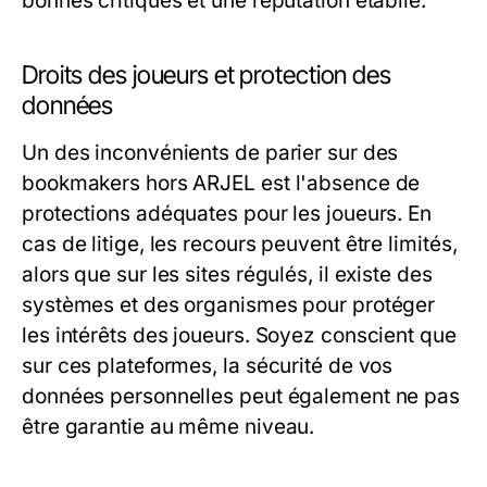
bonnes critiques et une réputation établie.
Droits des joueurs et protection des
données
Un des inconvénients de parier sur des
bookmakers hors ARJEL est l'absence de
protections adéquates pour les joueurs. En
cas de litige, les recours peuvent être limités,
alors que sur les sites régulés, il existe des
systèmes et des organismes pour protéger
les intérêts des joueurs. Soyez conscient que
sur ces plateformes, la sécurité de vos
données personnelles peut également ne pas
être garantie au même niveau.