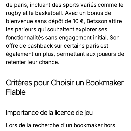
de paris, incluant des sports variés comme le
rugby et le basketball. Avec un bonus de
bienvenue sans dépôt de 10 €, Betsson attire
les parieurs qui souhaitent explorer ses
fonctionnalités sans engagement initial. Son
offre de cashback sur certains paris est
également un plus, permettant aux joueurs de
retenter leur chance.
Critères pour Choisir un Bookmaker
Fiable
Importance de la licence de jeu
Lors de la recherche d'un bookmaker hors