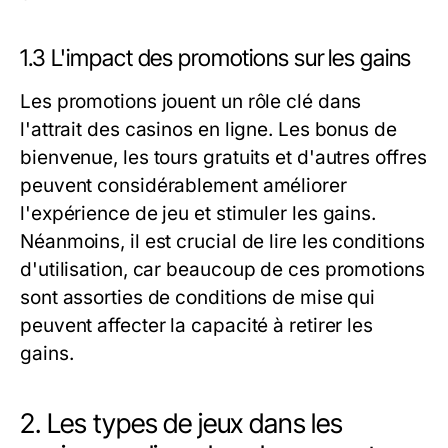
1.3 L'impact des promotions sur les gains
Les promotions jouent un rôle clé dans
l'attrait des casinos en ligne. Les bonus de
bienvenue, les tours gratuits et d'autres offres
peuvent considérablement améliorer
l'expérience de jeu et stimuler les gains.
Néanmoins, il est crucial de lire les conditions
d'utilisation, car beaucoup de ces promotions
sont assorties de conditions de mise qui
peuvent affecter la capacité à retirer les
gains.
2. Les types de jeux dans les