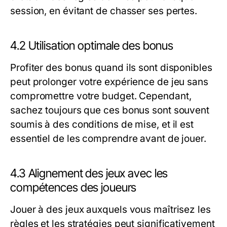
session, en évitant de chasser ses pertes.
4.2 Utilisation optimale des bonus
Profiter des bonus quand ils sont disponibles
peut prolonger votre expérience de jeu sans
compromettre votre budget. Cependant,
sachez toujours que ces bonus sont souvent
soumis à des conditions de mise, et il est
essentiel de les comprendre avant de jouer.
4.3 Alignement des jeux avec les
compétences des joueurs
Jouer à des jeux auxquels vous maîtrisez les
règles et les stratégies peut significativement