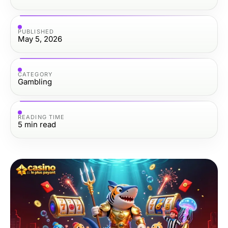
PUBLISHED
May 5, 2026
CATEGORY
Gambling
READING TIME
5
min read