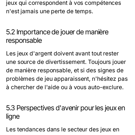
jeux qui correspondent à vos compétences
n'est jamais une perte de temps.
5.2 Importance de jouer de manière
responsable
Les jeux d'argent doivent avant tout rester
une source de divertissement. Toujours jouer
de manière responsable, et si des signes de
problèmes de jeu apparaissent, n'hésitez pas
à chercher de l'aide ou à vous auto-exclure.
5.3 Perspectives d'avenir pour les jeux en
ligne
Les tendances dans le secteur des jeux en