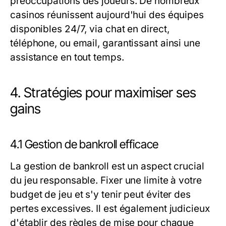
préoccupations des joueurs. De nombreux
casinos réunissent aujourd'hui des équipes
disponibles 24/7, via chat en direct,
téléphone, ou email, garantissant ainsi une
assistance en tout temps.
4. Stratégies pour maximiser ses
gains
4.1 Gestion de bankroll efficace
La gestion de bankroll est un aspect crucial
du jeu responsable. Fixer une limite à votre
budget de jeu et s'y tenir peut éviter des
pertes excessives. Il est également judicieux
d'établir des règles de mise pour chaque