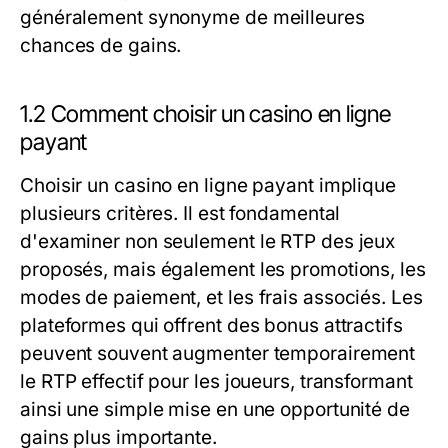
généralement synonyme de meilleures
chances de gains.
1.2 Comment choisir un casino en ligne
payant
Choisir un casino en ligne payant implique
plusieurs critères. Il est fondamental
d'examiner non seulement le RTP des jeux
proposés, mais également les promotions, les
modes de paiement, et les frais associés. Les
plateformes qui offrent des bonus attractifs
peuvent souvent augmenter temporairement
le RTP effectif pour les joueurs, transformant
ainsi une simple mise en une opportunité de
gains plus importante.