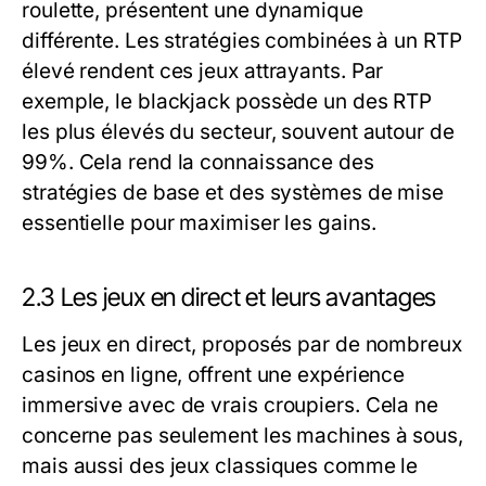
roulette, présentent une dynamique
différente. Les stratégies combinées à un RTP
élevé rendent ces jeux attrayants. Par
exemple, le blackjack possède un des RTP
les plus élevés du secteur, souvent autour de
99%. Cela rend la connaissance des
stratégies de base et des systèmes de mise
essentielle pour maximiser les gains.
2.3 Les jeux en direct et leurs avantages
Les jeux en direct, proposés par de nombreux
casinos en ligne, offrent une expérience
immersive avec de vrais croupiers. Cela ne
concerne pas seulement les machines à sous,
mais aussi des jeux classiques comme le