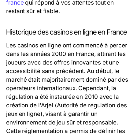
france
qui répond à vos attentes tout en
restant sûr et fiable.
Historique des casinos en ligne en France
Les casinos en ligne ont commencé à percer
dans les années 2000 en France, attirant les
joueurs avec des offres innovantes et une
accessibilité sans précédent. Au début, le
marché était majoritairement dominé par des
opérateurs internationaux. Cependant, la
régulation a été instaurée en 2010 avec la
création de l'Arjel (Autorité de régulation des
jeux en ligne), visant à garantir un
environnement de jeu sûr et responsable.
Cette réglementation a permis de définir les