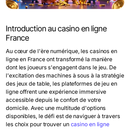
Introduction au casino en ligne
France
Au cœur de l'ère numérique, les casinos en
ligne en France ont transformé la manière
dont les joueurs s'engagent dans le jeu. De
l'excitation des machines à sous à la stratégie
des jeux de table, les plateformes de jeu en
ligne offrent une expérience immersive
accessible depuis le confort de votre
domicile. Avec une multitude d'options
disponibles, le défi est de naviguer à travers
les choix pour trouver un
casino en ligne