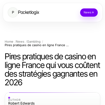
Pocketlogix
P
News
Home
News
Gambling
Pires pratiques de casino en ligne France qui vous coûtent des stratégies gagnantes en 2026
Pires pratiques de casino en
ligne France qui vous coûtent
des stratégies gagnantes en
2026
AUTHOR
Robert Edwards