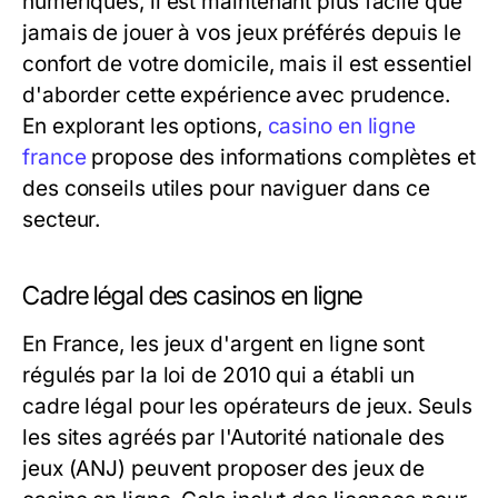
numériques, il est maintenant plus facile que
jamais de jouer à vos jeux préférés depuis le
confort de votre domicile, mais il est essentiel
d'aborder cette expérience avec prudence.
En explorant les options,
casino en ligne
france
propose des informations complètes et
des conseils utiles pour naviguer dans ce
secteur.
Cadre légal des casinos en ligne
En France, les jeux d'argent en ligne sont
régulés par la loi de 2010 qui a établi un
cadre légal pour les opérateurs de jeux. Seuls
les sites agréés par l'Autorité nationale des
jeux (ANJ) peuvent proposer des jeux de