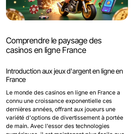
Comprendre le paysage des
casinos en ligne France
Introduction aux jeux d'argent en ligne en
France
Le monde des casinos en ligne en France a
connu une croissance exponentielle ces
dernières années, offrant aux joueurs une
variété d'options de divertissement à portée
de main. Avec l'essor des technologies