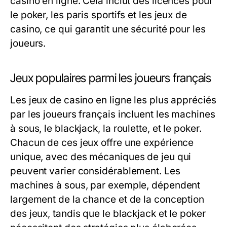
casino en ligne. Cela inclut des licences pour
le poker, les paris sportifs et les jeux de
casino, ce qui garantit une sécurité pour les
joueurs.
Jeux populaires parmi les joueurs français
Les jeux de casino en ligne les plus appréciés
par les joueurs français incluent les machines
à sous, le blackjack, la roulette, et le poker.
Chacun de ces jeux offre une expérience
unique, avec des mécaniques de jeu qui
peuvent varier considérablement. Les
machines à sous, par exemple, dépendent
largement de la chance et de la conception
des jeux, tandis que le blackjack et le poker