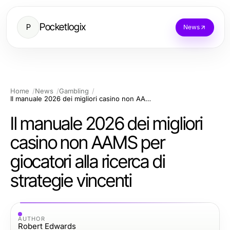
Pocketlogix
P
News
Home
News
Gambling
Il manuale 2026 dei migliori casino non AAMS per giocatori alla ricerca di strategie vincenti
Il manuale 2026 dei migliori
casino non AAMS per
giocatori alla ricerca di
strategie vincenti
AUTHOR
Robert Edwards