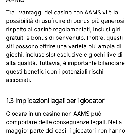
Tra i vantaggi dei casino non AAMS vi è la
possibilità di usufruire di bonus più generosi
rispetto ai casinò regolamentati, inclusi giri
gratuiti e bonus di benvenuto. Inoltre, questi
siti possono offrire una varietà più ampia di
giochi, incluse slot esclusive e giochi live di
alta qualità. Tuttavia, è importante bilanciare
questi benefici con i potenziali rischi
associati.
1.3 Implicazioni legali per i giocatori
Giocare in un casino non AAMS può
comportare delle conseguenze legali. Nella
maggior parte dei casi, i giocatori non hanno