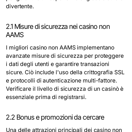
divertente.
2.1 Misure di sicurezza nei casino non
AAMS
I migliori casino non AAMS implementano
avanzate misure di sicurezza per proteggere
i dati degli utenti e garantire transazioni
sicure. Ciò include l'uso della crittografia SSL
e protocolli di autenticazione multi-fattore.
Verificare il livello di sicurezza di un casinò è
essenziale prima di registrarsi.
2.2 Bonus e promozioni da cercare
Una delle attrazioni principali dei casino non