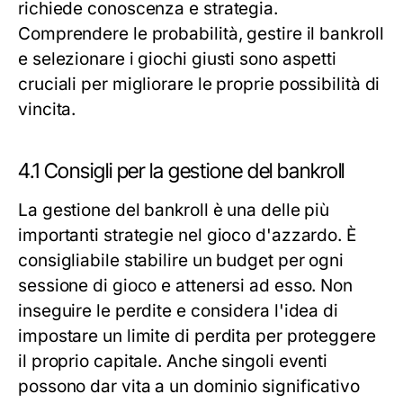
richiede conoscenza e strategia.
Comprendere le probabilità, gestire il bankroll
e selezionare i giochi giusti sono aspetti
cruciali per migliorare le proprie possibilità di
vincita.
4.1 Consigli per la gestione del bankroll
La gestione del bankroll è una delle più
importanti strategie nel gioco d'azzardo. È
consigliabile stabilire un budget per ogni
sessione di gioco e attenersi ad esso. Non
inseguire le perdite e considera l'idea di
impostare un limite di perdita per proteggere
il proprio capitale. Anche singoli eventi
possono dar vita a un dominio significativo