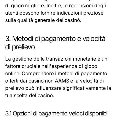
di gioco migliore. Inoltre, le recensioni degli
utenti possono fornire indicazioni preziose
sulla qualità generale del casinò.
3. Metodi di pagamento e velocità
di prelievo
La gestione delle transazioni monetarie è un
fattore cruciale nell'esperienza di gioco
online. Comprendere i metodi di pagamento
offerti dai casino non AAMS e la velocità di
prelievo può influenzare significativamente la
tua scelta del casinò.
3.1 Opzioni di pagamento veloci disponibili