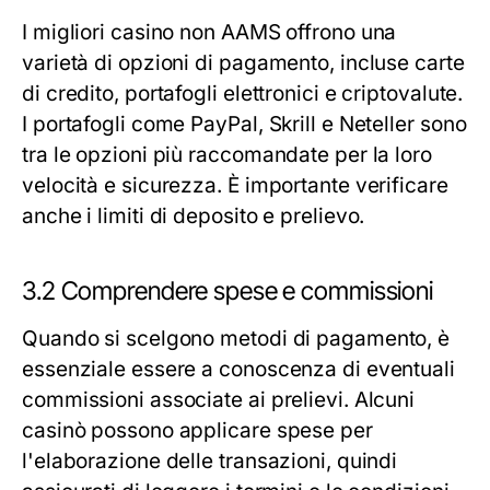
I migliori casino non AAMS offrono una
varietà di opzioni di pagamento, incluse carte
di credito, portafogli elettronici e criptovalute.
I portafogli come PayPal, Skrill e Neteller sono
tra le opzioni più raccomandate per la loro
velocità e sicurezza. È importante verificare
anche i limiti di deposito e prelievo.
3.2 Comprendere spese e commissioni
Quando si scelgono metodi di pagamento, è
essenziale essere a conoscenza di eventuali
commissioni associate ai prelievi. Alcuni
casinò possono applicare spese per
l'elaborazione delle transazioni, quindi